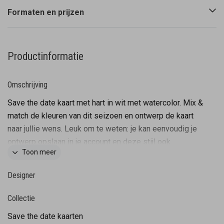
Formaten en prijzen
Productinformatie
Omschrijving
Save the date kaart met hart in wit met watercolor. Mix &
match de kleuren van dit seizoen en ontwerp de kaart
naar jullie wens. Leuk om te weten: je kan eenvoudig je
ontwerp opslaan in je account en deze stijl ook
Toon meer
gebruiken voor jullie trouwkaart!
Designer
Collectie
Save the date kaarten