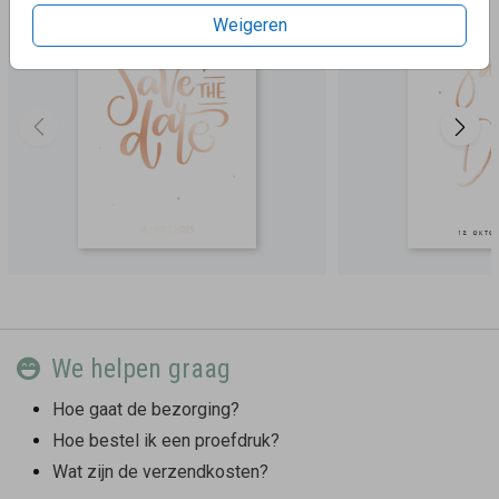
Weigeren
We helpen graag
Hoe gaat de bezorging?
Hoe bestel ik een proefdruk?
Wat zijn de verzendkosten?