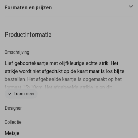
Formaten en prijzen
Productinformatie
Omschrijving
Lief geboortekaartje met olijfkleurige echte strik. Het
strikje wordt niet afgedrukt op de kaart maar is los bij te
bestellen. Het afgebeelde kaartje is opgemaakt op het
formaat 15x10cm. Het afgebeelde strikje is op dit
Toon meer
formaat 1:1 weergegeven. Het strikje is voorzien van
een plakkertje en zo dus gemakkelijk te bevestigen.
Designer
Tevens zijn de kleuren van dit kaartje gemakkelijk aan te
passen en zo creëer je weer een heel ander
Collectie
geboortekaartje! Let op: Deze kaart heeft een langere
Meisje
verzendtijd: voor 18.00 uur besteld = de volgende