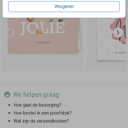
Weigeren
We helpen graag
Hoe gaat de bezorging?
Hoe bestel ik een proefdruk?
Wat zijn de verzendkosten?