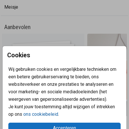
gemakkelijk te bevestigen. De houten accessoires zijn
Meisje
ook in sterretje en strikje verkrijgbaar. Tevens zijn de
kleuren van dit kaartje gemakkelijk aan te passen en zo
creëer je weer een heel ander geboortekaartje!
Aanbevolen
Cookies
Wij gebruiken cookies en vergelijkbare technieken om
een betere gebruikerservaring te bieden, ons
websiteverkeer en onze prestaties te analyseren en
voor marketing- en sociale mediadoeleinden (het
weergeven van gepersonaliseerde advertenties).
Je kunt jouw toestemming altijd wijzigen of intrekken
op ons
ons cookiebeleid
.
Aanbevolen
Accepteren