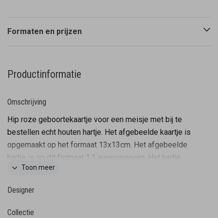
Formaten en prijzen
Productinformatie
Omschrijving
Hip roze geboortekaartje voor een meisje met bij te
bestellen echt houten hartje. Het afgebeelde kaartje is
opgemaakt op het formaat 13x13cm. Het afgebeelde
hartje is op dit formaat 1:1 weergegeven. Het hartje
Toon meer
wordt niet afgedrukt op de kaart maar is los bij te
bestellen. Vervolgens kan je het vormpje op de juiste
Designer
plaats plakken en zo maak je je kaartje nóg specialer.
Het hartje is voorzien van een plakkertje en zo dus
Collectie