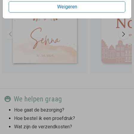
Weigeren
We helpen graag
Hoe gaat de bezorging?
Hoe bestel ik een proefdruk?
Wat zijn de verzendkosten?