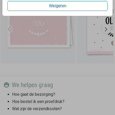
Weigeren
We helpen graag
Hoe gaat de bezorging?
Hoe bestel ik een proefdruk?
Wat zijn de verzendkosten?