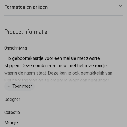
Formaten en prijzen
Productinformatie
Omschrijving
Hip geboortekaartje voor een meisje met zwarte
stippen. Deze combineren mooi met het roze rondje
waarin de naam staat. Deze kan je ook gemakkelijk van
kleur veranderen en zo creëer je weer een heel ander
Toon meer
geboortekaartje.
Designer
Collectie
Meisje