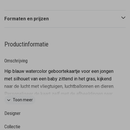
Formaten en prijzen
Productinformatie
Omschrijving
Hip blauw watercolor geboortekaartje voor een jongen
met silhouet van een baby zittend in het gras, kijkend
naar de lucht met vliegtuigen, luchtballonnen en dieren.
Personaliseer de kaart zelf met de afbeeldingen naar
Toon meer
jouw eigen gezinssituatie. Andere silhouetjes zijn te
vinden in de afbeeldingen bibliotheek in de editor.
Designer
Collectie