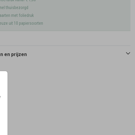
nel thuisbezorgd
aarten met foliedruk
euze uit 10 papiersoorten
 en prijzen
e