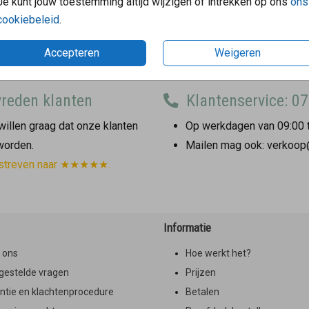
Je kunt jouw toestemming altijd wijzigen of intrekken op ons
ons
cookiebeleid
.
Accepteren
Weigeren
reden klanten
Klantenservice: 07
illen graag dat onze klanten
Op werkdagen van 09:00 t
 worden.
Mailen mag ook: verkoop
streven naar ★★★★★.
Informatie
 ons
Hoe werkt het?
gestelde vragen
Prijzen
ntie en klachtenprocedure
Betalen