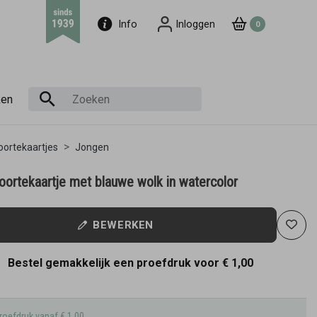
Info
Inloggen
0
ken
ortekaartjes
Jongen
oortekaartje met blauwe wolk in watercolor
BEWERKEN
Bestel gemakkelijk een proefdruk voor
€ 1,00
roefdruk vanaf € 1,00