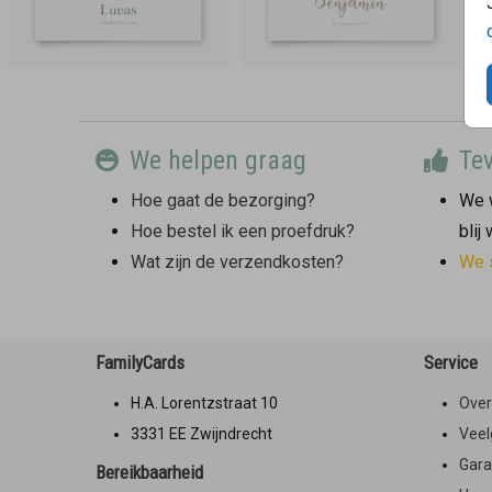
We helpen graag
Tev
Hoe gaat de bezorging?
We w
Hoe bestel ik een proefdruk?
blij
Wat zijn de verzendkosten?
We 
FamilyCards
Service
H.A. Lorentzstraat 10
Over
3331 EE Zwijndrecht
Veel
Gara
Bereikbaarheid