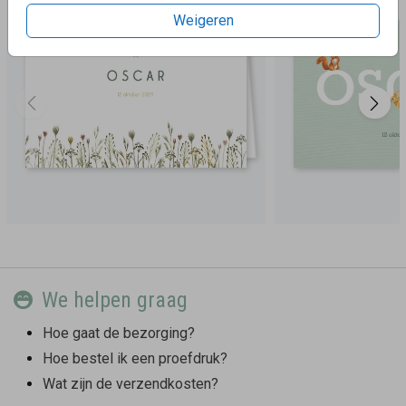
Weigeren
We helpen graag
Hoe gaat de bezorging?
Hoe bestel ik een proefdruk?
Wat zijn de verzendkosten?