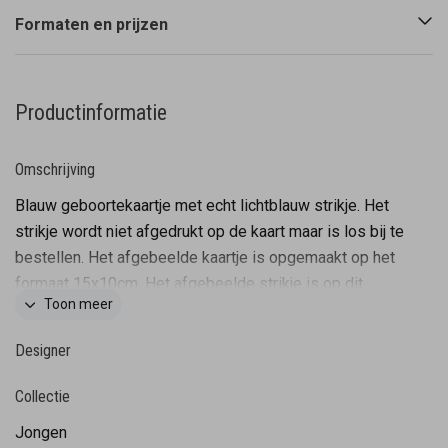
Formaten en prijzen
Productinformatie
Omschrijving
Blauw geboortekaartje met echt lichtblauw strikje. Het
strikje wordt niet afgedrukt op de kaart maar is los bij te
bestellen. Het afgebeelde kaartje is opgemaakt op het
formaat 15x10cm. Het afgebeelde strikje is op dit
Toon meer
formaat 1:1 weergegeven. Het strikje is voorzien van
een plakkertje en zo dus gemakkelijk te bevestigen.
Designer
Tevens zijn de kleuren van dit kaartje gemakkelijk aan te
passen en zo creëer je weer een heel ander
Collectie
geboortekaartje! Let op: Deze kaart heeft een langere
Jongen
verzendtijd: voor 18.00 uur besteld = de volgende